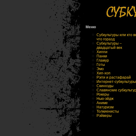
Меню
Субкультуры или кто в
что горазд
Субкультуры –
двадцатый век
Хиппи
Панки
Гламур
Готы
Эмо
Хип-хоп
Рэгги и растафарай
Интернет-субкультуры
Скинхэды
Славянские субкульту
Рокеры
Нью-эйдж
Аниме
Натуризм
Толкиенисты
Рэйверы