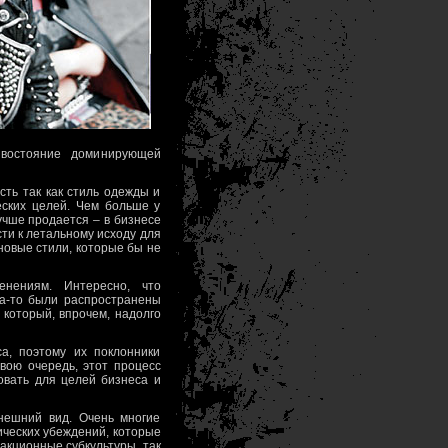
тивостояние доминирующей
сть так как стиль одежды и
еских целей. Чем больше у
лучше продается – в бизнесе
сти к летальному исходу для
 новые стили, которые бы не
енениям. Интересно, что
гда-то были распространены
который, впрочем, надолго
а, поэтому их поклонники
вою очередь, этот процесс
овать для целей бизнеса и
нешний вид. Очень многие
ческих убеждений, которые
акционные субкультуры, так