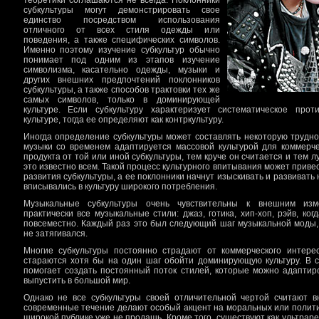
теоретики соглашаются не всегда. Поклонники
субкультуры могут демонстрировать свое
единство посредством использования
отличного от всех стиля одежды или
поведения, а также специфических символов.
Именно поэтому изучение субкультур обычно
понимает под одним из этапов изучение
символизма, касательно одежды, музыки и
других внешних предпочтений поклонников
субкультуры, а также способов трактовки тех же
самых символов, только в доминирующей
культуре. Если субкультуру характеризует систематическое про
культуре, тогда ее определяют как контркультуру.
Иногда определение субкультуры может составлять некоторую трудно
музыки со временем адаптируется массовой культурой для коммерч
продукта от той или иной субкультуры, тем круче он считается и тем 
это известно всем. Такой процесс культурного впитывания может приве
развития субкультуры, а ее поклонники начнут изыскивать и развивать
вписывались в культуру широкого потребления.
Музыкальные субкультуры очень чувствительны к внешним изм
практически все музыкальные стили: джаз, готика, хип-хоп, рэйв, ко
повсеместно. Каждый раз это был следующий шаг музыкальной моды, 
не затягивался.
Многие субкультуры постоянно страдают от коммерческого интерес
стараются хотя бы на один шаг обойти доминирующую культуру. В с
помогает создать постоянный поток стилей, которые можно адаптир
выпустить в большой мир.
Однако не все субкультуры своей отличительной чертой считают в
современные течение делают особый акцент на моральных или полити
широкой публике уже не продашь. Кроме того, существуют как ультраре