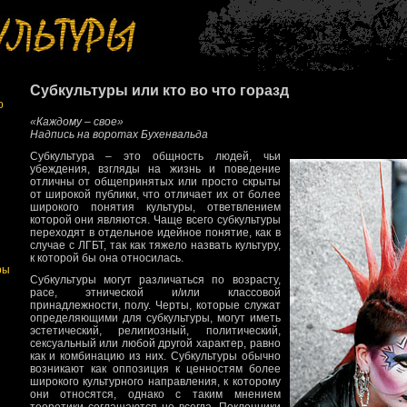
Субкультуры или кто во что горазд
о
«Каждому – свое»
Надпись на воротах Бухенвальда
Субкультура – это общность людей, чьи
убеждения, взгляды на жизнь и поведение
отличны от общепринятых или просто скрыты
от широкой публики, что отличает их от более
широкого понятия культуры, ответвлением
которой они являются. Чаще всего субкультуры
переходят в отдельное идейное понятие, как в
случае с ЛГБТ, так как тяжело назвать культуру,
к которой бы она относилась.
ры
Субкультуры могут различаться по возрасту,
расе, этнической и/или классовой
принадлежности, полу. Черты, которые служат
определяющими для субкультуры, могут иметь
эстетический, религиозный, политический,
сексуальный или любой другой характер, равно
как и комбинацию из них. Субкультуры обычно
возникают как оппозиция к ценностям более
широкого культурного направления, к которому
они относятся, однако с таким мнением