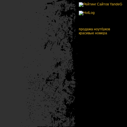
продажа ноутбуков
красивые номера